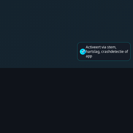
Activeert via stem,
✈️
hartslag, crashdetectie of
app
Geavanceerde Technologie
Militaire beveiligingstechnologie in een persoonlijk
apparaat